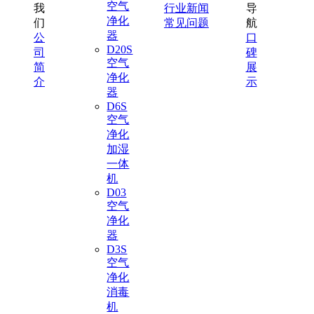
空气
我
行业新闻
导
净化
们
常见问题
航
器
公
口
D20S
司
碑
空气
简
展
净化
介
示
器
D6S
空气
净化
加湿
一体
机
D03
空气
净化
器
D3S
空气
净化
消毒
机