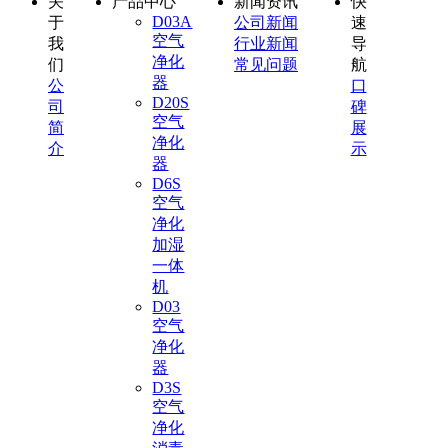
关
产品中心
新闻资讯
快
D03A
于
公司新闻
速
空气
我
行业新闻
导
净化
们
常见问题
航
器
公
口
D20S
司
碑
空气
简
展
净化
介
示
器
D6S
空气
净化
加湿
一体
机
D03
空气
净化
器
D3S
空气
净化