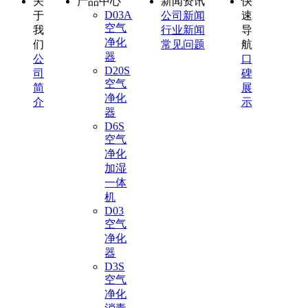
关
产品中心
新闻资讯
快
D03A
于
公司新闻
速
空气
我
行业新闻
导
净化
们
常见问题
航
器
公
口
D20S
司
碑
空气
简
展
净化
介
示
器
D6S
空气
净化
加湿
一体
机
D03
空气
净化
器
D3S
空气
净化