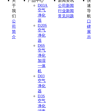
关
产品中心
新闻资讯
快
D03A
于
公司新闻
速
空气
我
行业新闻
导
净化
们
常见问题
航
器
公
口
D20S
司
碑
空气
简
展
净化
介
示
器
D6S
空气
净化
加湿
一体
机
D03
空气
净化
器
D3S
空气
净化