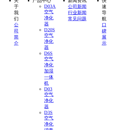
关
产品中心
新闻资讯
快
D03A
于
公司新闻
速
空气
我
行业新闻
导
净化
们
常见问题
航
器
公
口
D20S
司
碑
空气
简
展
净化
介
示
器
D6S
空气
净化
加湿
一体
机
D03
空气
净化
器
D3S
空气
净化